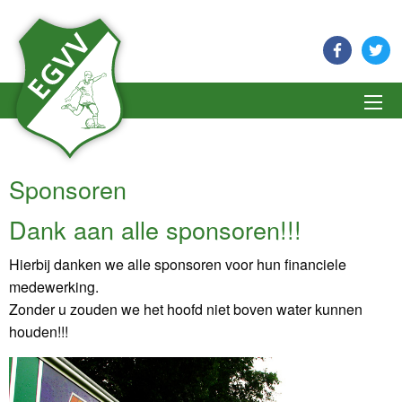
Terug
Terug
Terug
Terug
Terug
Voetbal
Gelster Clinics
Aanmelden als lid
Bestuur en aanspreekpunten
Club van 50 EGVV
Volleybal (DIO)
Avondwandelvierdaagse
Afmelden als lid
Geschiedenis
Sponsormogelijkheden
Hardlopen (Gaanzeloop)
Darttoernooi
Contributieoverzicht
Ereleden
Bootcamp
Johan Hondorp 6x6
Vertrouwenscontactpersoon
Sponsoren
Zumba
Mix-volleybal dorpstoernooi
Gedragsregels
Dank aan alle sponsoren!!!
Fit & Vitaal
SAC
Jaarlijks teambudget
Body Flow
Hierbij danken we alle sponsoren voor hun financiele
medewerking.
Body Power
Zonder u zouden we het hoofd niet boven water kunnen
Jeu de Boules (De Butlers)
houden!!!